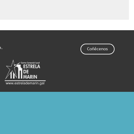
o.
Coñécenos