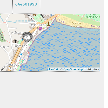
644501990
Leaflet
| ©
OpenStreetMap
contributors