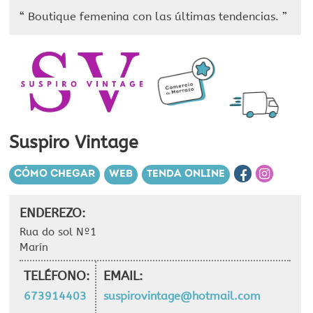
“
Boutique femenina con las últimas tendencias.
”
Suspiro Vintage
CÓMO CHEGAR
WEB
TENDA ONLINE
ENDEREZO:
Rua do sol Nº1
Marín
TELÉFONO:
EMAIL:
673914403
suspirovintage@hotmail.com