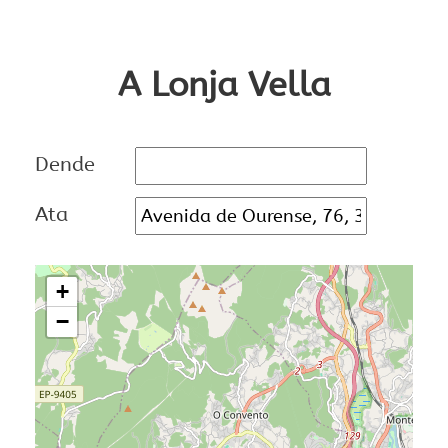
A Lonja Vella
Dende
Ata
+
−