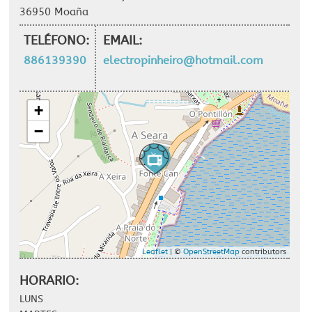
36950 Moaña
TELÉFONO:
EMAIL:
886139390
electropinheiro@hotmail.com
+
−
Leaflet
| ©
OpenStreetMap
contributors
HORARIO:
LUNS