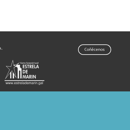
o.
Coñécenos