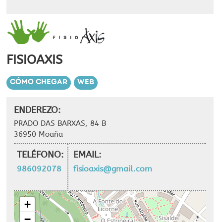
FISIOAXIS
CÓMO CHEGAR
WEB
ENDEREZO:
PRADO DAS BARXAS, 84 B
36950 Moaña
TELÉFONO:
EMAIL:
986092078
fisioaxis@gmail.com
+
−