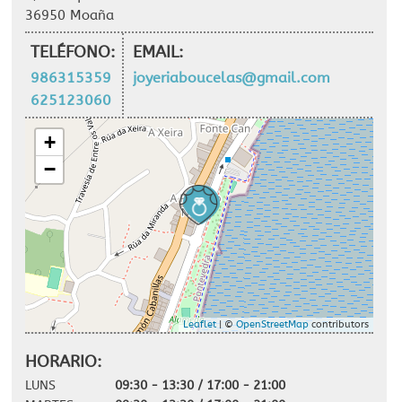
36950 Moaña
TELÉFONO:
EMAIL:
986315359
joyeriaboucelas@gmail.com
625123060
+
−
Leaflet
| ©
OpenStreetMap
contributors
HORARIO:
LUNS
09:30 - 13:30 / 17:00 - 21:00