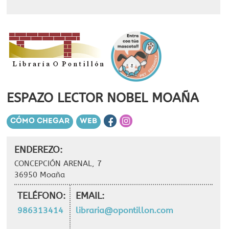
ESPAZO LECTOR NOBEL MOAÑA
CÓMO CHEGAR
WEB
ENDEREZO:
CONCEPCIÓN ARENAL, 7
36950 Moaña
TELÉFONO:
EMAIL:
986313414
libraria@opontillon.com