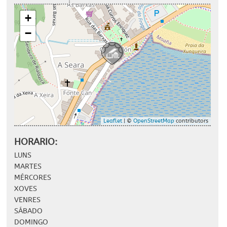
+
−
Leaflet
| ©
OpenStreetMap
contributors
HORARIO:
LUNS
MARTES
MÉRCORES
XOVES
VENRES
SÁBADO
DOMINGO