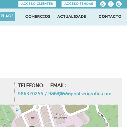
ACCESO CLIENTES
ACCESO TENDAS
 PLACE
COMERCIOS
ACTUALIDADE
CONTACTO
TELÉFONO:
EMAIL:
986320255 / 98630565
info@seriprintserigrafia.com