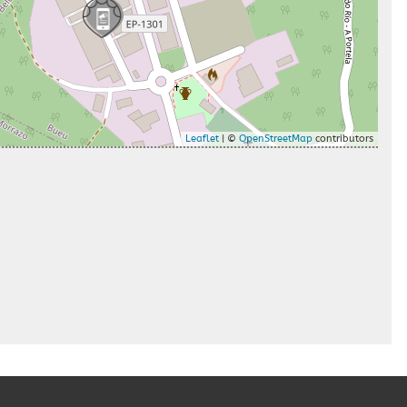
Leaflet
| ©
OpenStreetMap
contributors