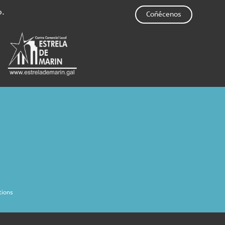
o.
Coñécenos
tions